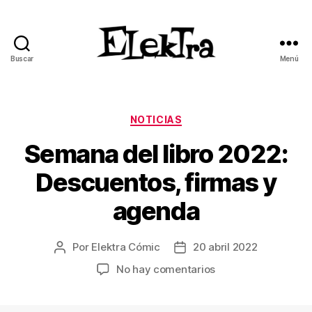
Buscar
Menú
ELEKTRA
BLOG
Categorías
NOTICIAS
Semana del libro 2022:
Descuentos, firmas y
agenda
Por
Elektra Cómic
20 abril 2022
Autor
Fecha
de
de
en
No hay comentarios
la
la
Semana
entrada
entrada
del