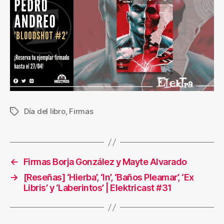
Día del libro
,
Firmas
Etiquetas
←
Firmas Borja González y Mayte Alvarado
→
[Reseñas] ‘Hierba’, ‘In’, ‘Baños Pleamar’, ‘Ex
Libris’ y ‘Laberintos’ | Elektricast #31