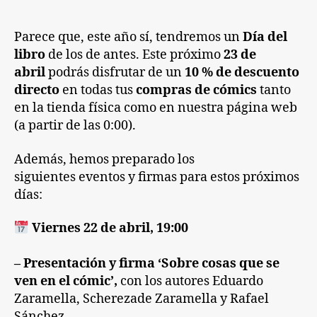
libro
2022:
Descuentos,
Parece que, este año sí, tendremos un
Día del
firmas
libro
de los de antes. Este próximo
23 de
y
abril
podrás disfrutar de un
10 % de descuento
agenda
directo
en todas tus
compras de cómics
tanto
en la tienda física como en nuestra página web
(a partir de las 0:00).
Además, hemos preparado los
siguientes eventos y firmas para estos próximos
días:
Viernes 22 de abril, 19:00
– Presentación y firma ‘Sobre cosas que se
ven en el cómic’,
con los autores Eduardo
Zaramella, Scherezade Zaramella y Rafael
Sánchez.