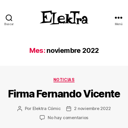
Buscar
Menú
ELEKTRA
BLOG
Mes:
noviembre 2022
Categorías
NOTICIAS
Firma Fernando Vicente
Por
Elektra Cómic
2 noviembre 2022
Autor
Fecha
de
de
en
No hay comentarios
la
la
Firma
entrada
entrada