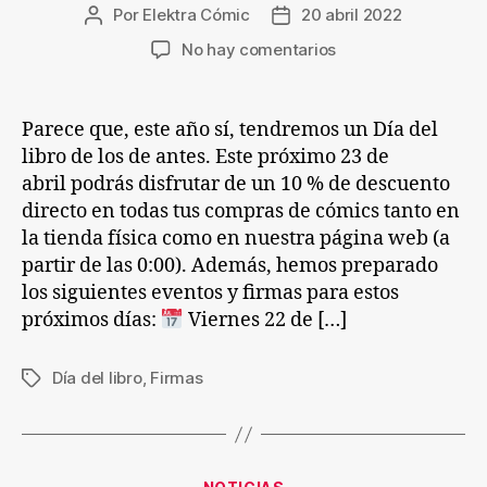
Por
Elektra Cómic
20 abril 2022
Autor
Fecha
de
de
en
No hay comentarios
la
la
Semana
entrada
entrada
del
libro
Parece que, este año sí, tendremos un Día del
2022:
libro de los de antes. Este próximo 23 de
Descuentos,
abril podrás disfrutar de un 10 % de descuento
firmas
directo en todas tus compras de cómics tanto en
y
la tienda física como en nuestra página web (a
agenda
partir de las 0:00). Además, hemos preparado
los siguientes eventos y firmas para estos
próximos días:
Viernes 22 de […]
Día del libro
,
Firmas
Etiquetas
Categorías