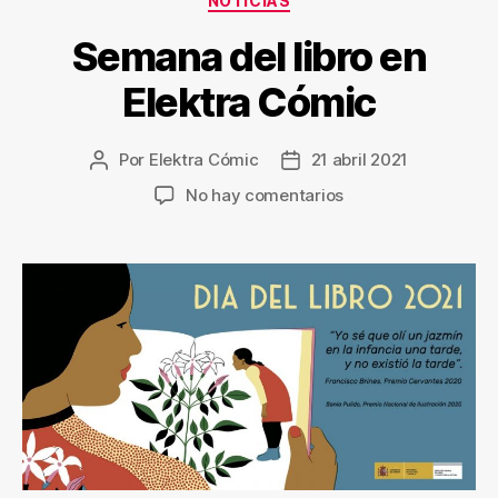
NOTICIAS
Semana del libro en
Elektra Cómic
Por
Elektra Cómic
21 abril 2021
Autor
Fecha
de
de
en
No hay comentarios
la
la
Semana
entrada
entrada
del
libro
en
Elektra
Cómic