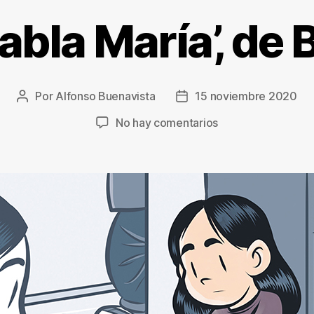
abla María’, de 
Por
Alfonso Buenavista
15 noviembre 2020
Autor
Fecha
de
de
en
No hay comentarios
la
la
‘Habla
entrada
entrada
María’,
de
Bef