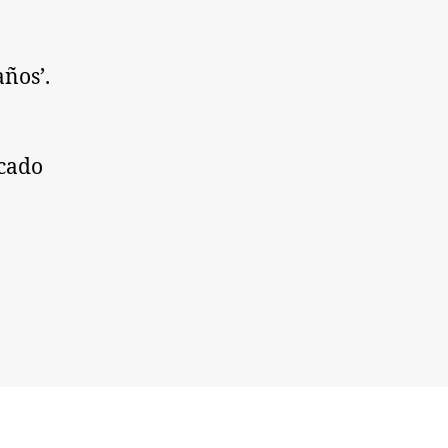
ños’.
rcado
a