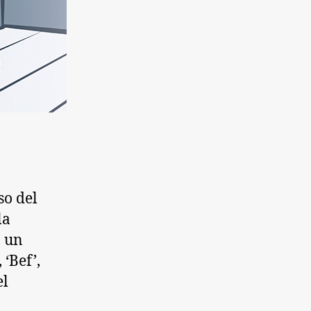
so del
la
, un
‘Bef’,
el