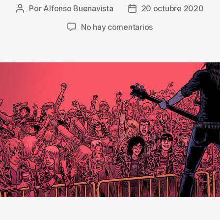
Por
Alfonso Buenavista
20 octubre 2020
Autor
Fecha
de
de
en
No hay comentarios
la
la
‘Siempre
entrada
entrada
tendremos
20
años’,
de
Jaime
Martín