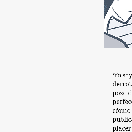
‘Yo so
derrot
pozo d
perfec
cómic 
public
placer