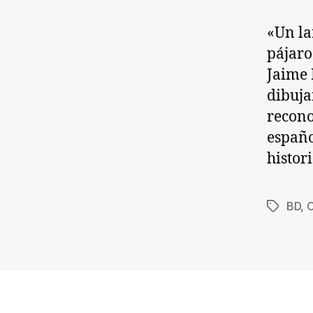
«Un la
pájaro
Jaime 
dibuja
recono
españo
histor
BD
,
C
Etiqueta