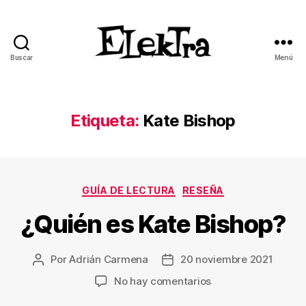
Buscar
Menú
ELEKTRA
BLOG
Etiqueta:
Kate Bishop
Categorías
GUÍA DE LECTURA
RESEÑA
¿Quién es Kate Bishop?
Por
Adrián Carmena
20 noviembre 2021
Autor
Fecha
de
de
en
No hay comentarios
la
la
¿Quién
entrada
entrada