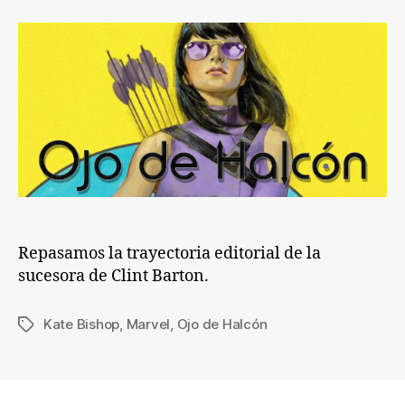
es
Kate
Bishop?
Repasamos la trayectoria editorial de la
sucesora de Clint Barton.
Kate Bishop
,
Marvel
,
Ojo de Halcón
Etiquetas