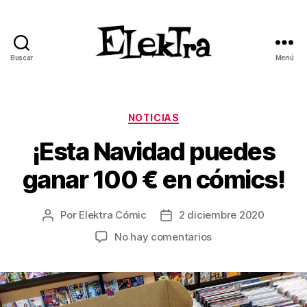
Buscar
Menú
ELEKTRA
BLOG
Categorías
NOTICIAS
¡Esta Navidad puedes
ganar 100 € en cómics!
Por
Elektra Cómic
2 diciembre 2020
Autor
Fecha
de
de
en
No hay comentarios
la
la
¡Esta
entrada
entrada
Navidad
puedes
ganar