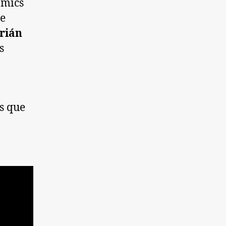
ómics
te
drián
s
os que