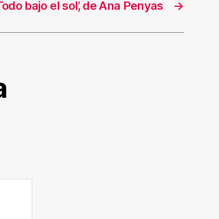
Todo bajo el sol’, de Ana Penyas
→
a