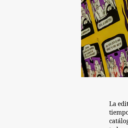
La edi
tiempo
catálo