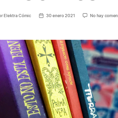
or
Elektra Cómic
30 enero 2021
No hay coment
r
Fecha
de
la
ada
entrada