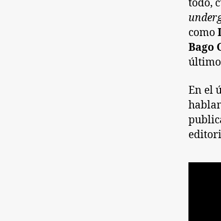
todo, 
under
como
Bago 
último
En el 
hablam
public
editori