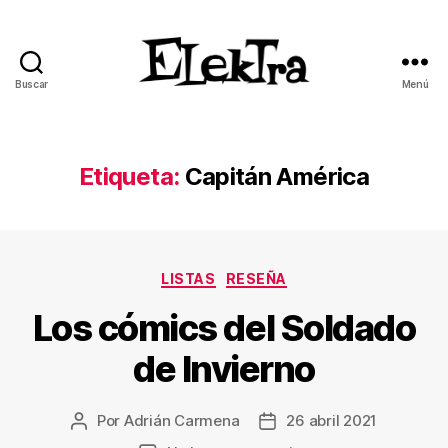
Buscar
Menú
ELEKTRA
BLOG
Etiqueta:
Capitán América
Categorías
LISTAS
RESEÑA
Los cómics del Soldado
de Invierno
Por
Adrián Carmena
26 abril 2021
Autor
Fecha
de
de