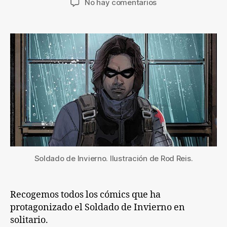
en
No hay comentarios
la
la
Los
entrada
entrada
cómics
del
Soldado
de
Invierno
Soldado de Invierno. Ilustración de Rod Reis.
Recogemos todos los cómics que ha
protagonizado el Soldado de Invierno en
solitario.