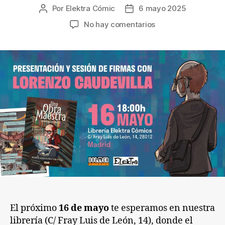
Por
Elektra Cómic
6 mayo 2025
Autor
Fecha
de
de
en
No hay comentarios
la
la
Sesión
entrada
entrada
de
firmas
Lorenzo
Caudevilla,
‘Una
obra
maestra’
El próximo
16 de mayo
te esperamos en nuestra
librería (C/ Fray Luis de León, 14), donde el