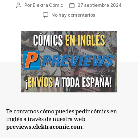
Por
Elektra Cómic
27 septiembre 2024
Autor
Fecha
de
de
en
No hay comentarios
la
la
Cómo
entrada
entrada
pedir
cómics
en
inglés
a
través
del
PREVIEWS
Online
Te contamos cómo puedes pedir cómics en
inglés a través de nuestra web
previews.elektracomic.com
: